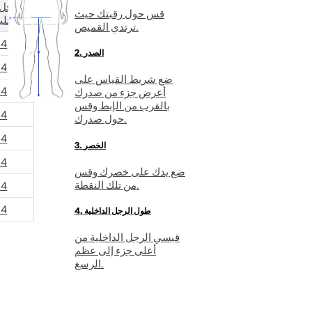
الرجل
قس حول رقبتك حيث
الداخلي
ترتدي القميص.
84
2. الصدر
84
ضع شريط القياس على
84
أعرض جزء من صدرك
بالقرب من الإبط وقس
84
حول صدرك.
84
3. الخصر
84
ضع يدك على خصرك وقس
من تلك النقطة.
84
84
4. طول الرجل الداخلية
قيسي الرجل الداخلية من
أعلى جزء إلى عظم
الرسغ.