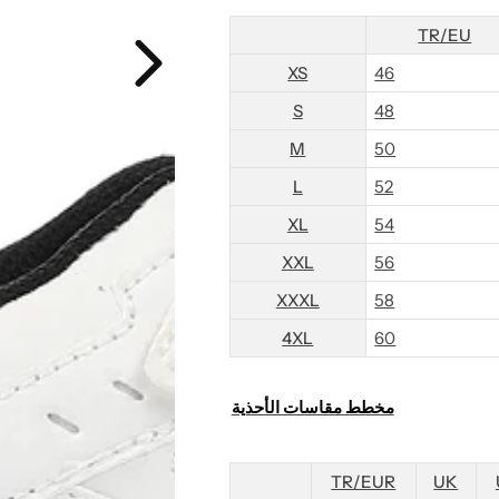
TR/EU
XS
46
S
48
M
50
L
52
XL
54
XXL
56
XXXL
58
4XL
60
مخطط مقاسات الأحذية
TR/EUR
UK