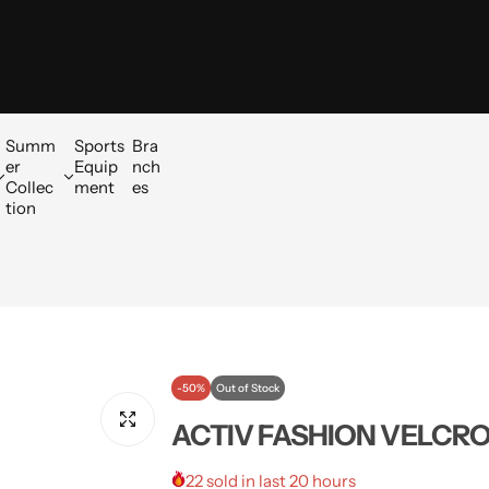
Summ
Sports
Bra
er
Equip
nch
Collec
ment
es
tion
-50%
Out of Stock
ACTIV FASHION VELCRO
22 sold in last 20 hours