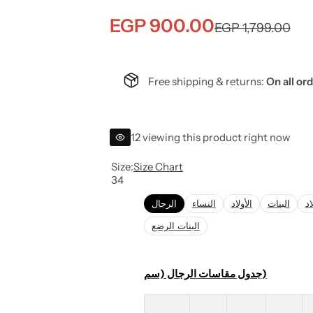
S
R
EGP 900.00
EGP 1,799.00
a
e
Free shipping & returns:
On all or
l
g
e
u
12 viewing this product right now
p
l
Size:
Size Chart
r
a
34
i
الرجال
النساء
r
الأولاد
البنات
اد
البنات الرضع
c
p
e
r
جدول مقاسات الرجال (سم)
i