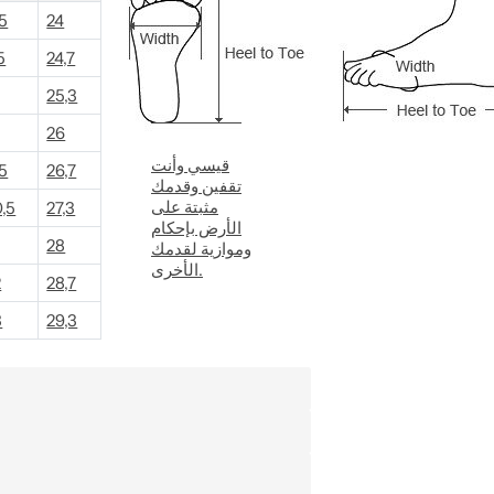
,5
24
5
24,7
25,3
26
قيسي وأنت
,5
26,7
تقفين وقدمك
مثبتة على
0,5
27,3
الأرض بإحكام
28
وموازية لقدمك
الأخرى.
2
28,7
3
29,3