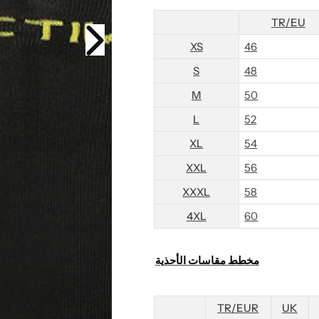
TR/EU
XS
46
S
48
M
50
L
52
XL
54
XXL
56
XXXL
58
4XL
60
مخطط مقاسات الأحذية
TR/EUR
UK