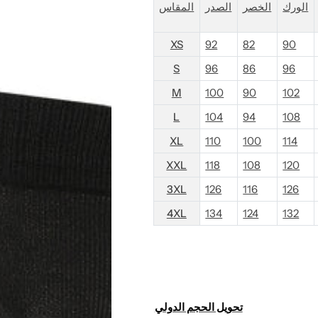
الورك
الخصر
الصدر
المقاس
c
XS
92
82
90
e
S
96
86
96
M
100
90
102
L
104
94
108
XL
110
100
114
XXL
118
108
120
3XL
126
116
126
4XL
134
124
132
تحويل الحجم الدولي