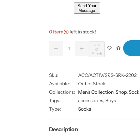
Send Your
Message
0 item(s)
left in stock!
Q
Out
of
D
I
Q
u
Stock
e
n
u
a
c
c
r
r
a
n
e
e
a
a
Sku:
ACC/ACTIV/SRS-SRK-2202
n
t
s
s
t
Available:
Out of Stock
i
e
e
q
q
i
t
Collections:
Men's Collection,
Shop,
Sock
u
u
a
a
t
y
Tags:
accessories, Boys
n
n
y
t
t
Type:
Socks
i
i
t
t
y
y
f
f
Description
o
o
r
r
A
A