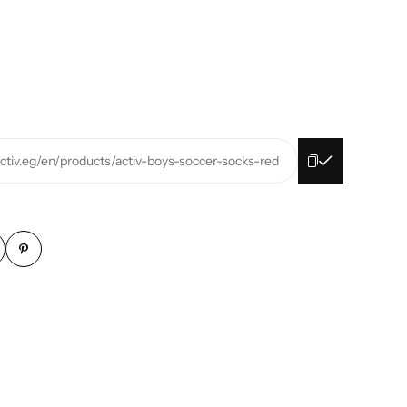
activ.eg/en/products/activ-boys-soccer-socks-red