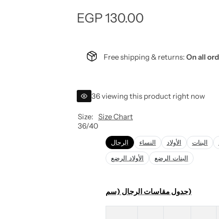
R
EGP 130.00
e
Free shipping & returns:
On all or
g
u
36 viewing this product right now
l
Size:
Size Chart
a
36/40
r
الرجال
النساء
الأولاد
البنات
البنات الرضع
الأولاد الرضع
p
r
جدول مقاسات الرجال (سم)
i