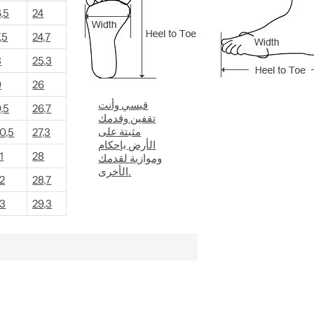
,5
24
,5
24,7
8
25,3
9
26
قيسي وأنت
,5
26,7
تقفين وقدمك
مثبتة على
10,5
27,3
الأرض بإحكام
1
28
وموازية لقدمك
الأخرى.
12
28,7
13
29,3