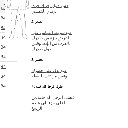
الرجل
قس حول رقبتك حيث
الداخلية
ترتدي القميص.
84
2. الصدر
84
ضع شريط القياس على
84
أعرض جزء من صدرك
بالقرب من الإبط وقس
84
حول صدرك.
84
3. الخصر
84
ضع يدك على خصرك
وقس من تلك النقطة.
84
84
4. طول الرجل الداخلية
قيسي الرجل الداخلية من
أعلى جزء إلى عظم
الرسغ.