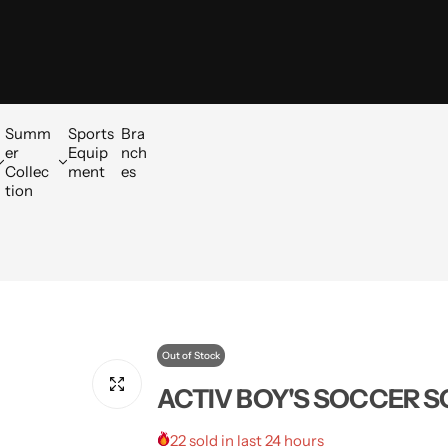
ct
le
Summ
Sports
Bra
er
Equip
nch
Collec
ment
es
tion
Out of Stock
ACTIV BOY'S SOCCER S
22 sold in last 24 hours